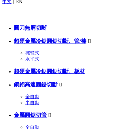
中文
丨
EN
產品中心
PRODUCTS
圓刀無屑切斷
超硬金屬冷鋸圓鋸切斷、管/棒

擺臂式
水平式
超硬金屬冷鋸圓鋸切斷、板材
銅鋁高速圓鋸切斷

全自動
半自動
金屬圓鋸切管

全自動