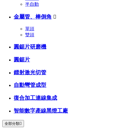
半自動
金屬管、棒倒角

單頭
雙頭
圓鋸片研磨機
圓鋸片
鐳射激光切管
自動彎管成型
復合加工連線集成
智能數字產線黑燈工廠
全部分類
