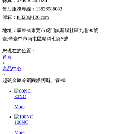
傳真：0769-85245586
售后服務專線：13826986083
郵箱：
fu328@126.com
地址：廣東省東莞市虎門鎮新聯社區九巷90號
臺灣:臺中市南屯區精科七路5號
您現在的位置：
首頁
>
產品中心
>
超硬金屬冷鋸圓鋸切斷、管/棒
80NC
More
100NC
More