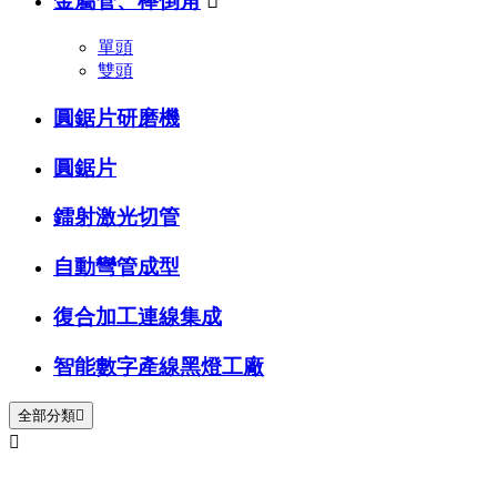
金屬管、棒倒角

單頭
雙頭
圓鋸片研磨機
圓鋸片
鐳射激光切管
自動彎管成型
復合加工連線集成
智能數字產線黑燈工廠
全部分類


聯系我們
CONTACT US