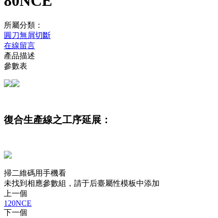
80NCE
所屬分類：
圓刀無屑切斷
在線留言
產品描述
參數表
復合生產線之工序延展：
掃二維碼用手機看
未找到相應參數組，請于后臺屬性模板中添加
上一個
120NCE
下一個