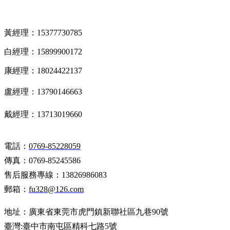
黃經理：15377730785
白經理：15899900172
康經理：18024422137
盧經理：13790146663
戴經理：13713019660
電話：
0769-85228059
傳真：0769-85245586
售后服務專線：13826986083
郵箱：
fu328@126.com
地址：廣東省東莞市虎門鎮新聯社區九巷90號
臺灣:臺中市南屯區精科七路5號