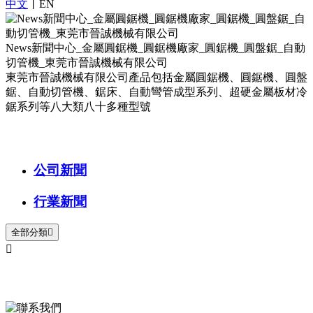
中文
丨
EN
News新聞中心_金屬圓鋸機_圓鋸機廠家_圓鋸機_圓盤鋸_自動
切管機_東莞市晉誠機械有限公司
東莞市晉誠機械有限公司產品包括金屬圓鋸機、圓鋸機、圓盤
鋸、自動切管機、鋸床、自動彎管成型系列、超硬金屬板材冷
鋸系列等八大類八十多種型號
新聞中心
NEWS
公司新聞
行業新聞
全部分類


聯系我們
CONTACT US