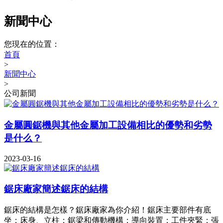
新聞中心
您現在的位置：
首頁
>
新聞中心
>
公司新聞
金屬圓鋸機與其他金屬加工設備相比的優勢和劣勢
是什么？
2023-03-16
鋸床廠家簡述鋸床的結構
鋸床的結構是怎樣？鋸床廠家為你介紹！鋸床主要部件有底
坐；床身、立柱；鋸梁和傳動機構；導向裝置；工件夾緊；張