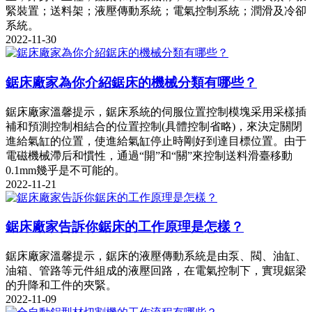
緊裝置；送料架；液壓傳動系統；電氣控制系統；潤滑及冷卻
系統。
2022-11-30
鋸床廠家為你介紹鋸床的機械分類有哪些？
鋸床廠家溫馨提示，鋸床系統的伺服位置控制模塊采用采樣插
補和預測控制相結合的位置控制(具體控制省略)，來決定關閉
進給氣缸的位置，使進給氣缸停止時剛好到達目標位置。由于
電磁機械滯后和慣性，通過“開”和“關”來控制送料滑臺移動
0.1mm幾乎是不可能的。
2022-11-21
鋸床廠家告訴你鋸床的工作原理是怎樣？
鋸床廠家溫馨提示，鋸床的液壓傳動系統是由泵、閥、油缸、
油箱、管路等元件組成的液壓回路，在電氣控制下，實現鋸梁
的升降和工件的夾緊。
2022-11-09